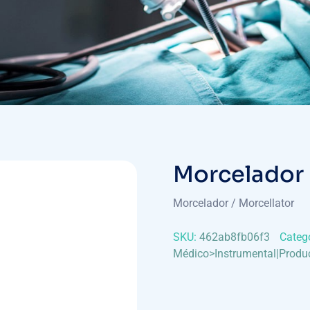
Morcelador
Morcelador / Morcellator
SKU:
462ab8fb06f3
Categ
Médico>Instrumental|Produ