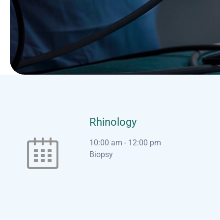
Rhinology
10:00 am
-
12:00 pm
Biopsy